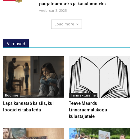
paigaldamiseks ja kasutamiseks
veebruar 3, 2025
Load more
Viimased
Hoolime
Täna aktuaalne
Laps kannatab ka siis, kui
Teave Maardu
löögid ei taba teda
Linnaraamatukogu
külastajatele