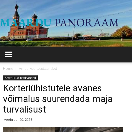
Maard
Panor
Home
Ametlikud teadaanded
Ametlikud teadaanded
Korteriühistutele avanes
võimalus suurendada maja
turvalisust
veebruar 20, 2026