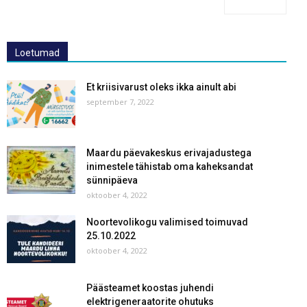
Loetumad
Et kriisivarust oleks ikka ainult abi
september 7, 2022
Maardu päevakeskus erivajadustega
inimestele tähistab oma kaheksandat
sünnipäeva
oktoober 4, 2022
Noortevolikogu valimised toimuvad
25.10.2022
oktoober 4, 2022
Päästeamet koostas juhendi
elektrigeneraatorite ohutuks