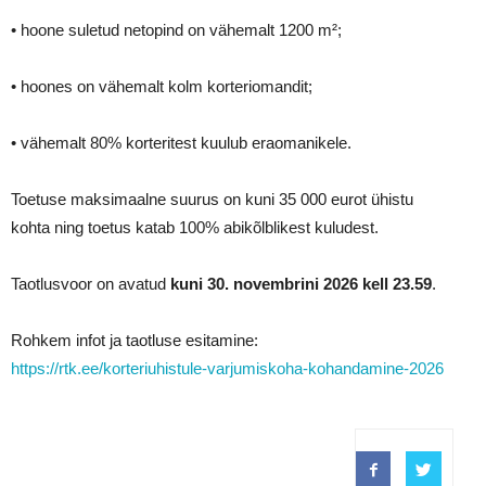
• hoone suletud netopind on vähemalt 1200 m²;
• hoones on vähemalt kolm korteriomandit;
• vähemalt 80% korteritest kuulub eraomanikele.
Toetuse maksimaalne suurus on kuni 35 000 eurot ühistu
kohta ning toetus katab 100% abikõlblikest kuludest.
Taotlusvoor on avatud
kuni 30. novembrini 2026 kell 23.59
.
Rohkem infot ja taotluse esitamine:
https://rtk.ee/korteriuhistule-varjumiskoha-kohandamine-2026