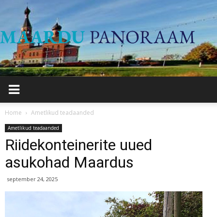
Maard
Panor
Home
Ametlikud teadaanded
Ametlikud teadaanded
Riidekonteinerite uued
asukohad Maardus
september 24, 2025