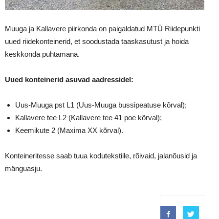
Muuga ja Kallavere piirkonda on paigaldatud MTÜ Riidepunkti
uued riidekonteinerid, et soodustada taaskasutust ja hoida
keskkonda puhtamana.
Uued konteinerid asuvad aadressidel:
Uus-Muuga pst L1 (Uus-Muuga bussipeatuse kõrval);
Kallavere tee L2 (Kallavere tee 41 poe kõrval);
Keemikute 2 (Maxima XX kõrval).
Konteineritesse saab tuua kodutekstiile, rõivaid, jalanõusid ja
mänguasju.