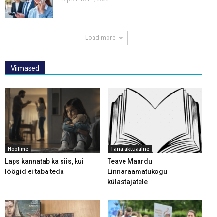
Load more
Viimased
Hoolime
Täna aktuaalne
Laps kannatab ka siis, kui
Teave Maardu
löögid ei taba teda
Linnaraamatukogu
külastajatele