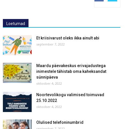
Loetumad
Et kriisivarust oleks ikka ainult abi
september 7, 2022
Maardu päevakeskus erivajadustega
inimestele tähistab oma kaheksandat
sünnipäeva
oktoober 4, 2022
Noortevolikogu valimised toimuvad
25.10.2022
oktoober 4, 2022
Olulised telefoninumbrid
september 7, 2022