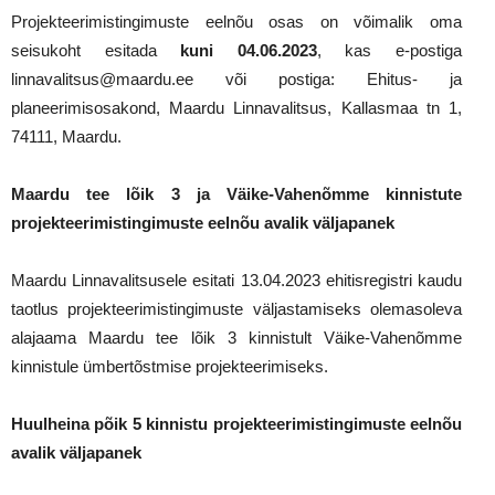
Projekteerimistingimuste eelnõu osas on võimalik oma
seisukoht esitada
kuni 04.06.2023
, kas e-postiga
linnavalitsus@maardu.ee või postiga: Ehitus- ja
planeerimisosakond, Maardu Linnavalitsus, Kallasmaa tn 1,
74111, Maardu.
Maardu tee lõik 3 ja Väike-Vahenõmme kinnistute
projekteerimistingimuste eelnõu avalik väljapanek
Maardu Linnavalitsusele esitati 13.04.2023 ehitisregistri kaudu
taotlus projekteerimistingimuste väljastamiseks olemasoleva
alajaama Maardu tee lõik 3 kinnistult Väike-Vahenõmme
kinnistule ümbertõstmise projekteerimiseks.
Huulheina põik 5 kinnistu projekteerimistingimuste eelnõu
avalik väljapanek