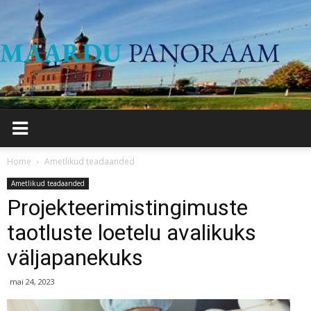
Maard
Panor
Home
Ametlikud teadaanded
Ametlikud teadaanded
Projekteerimistingimuste
taotluste loetelu avalikuks
väljapanekuks
mai 24, 2023