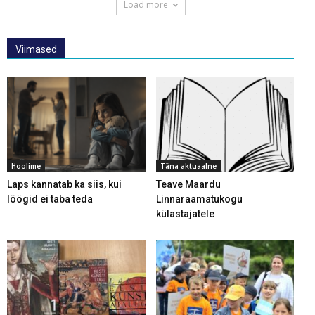
Load more
Viimased
Hoolime
Täna aktuaalne
Laps kannatab ka siis, kui
Teave Maardu
löögid ei taba teda
Linnaraamatukogu
külastajatele