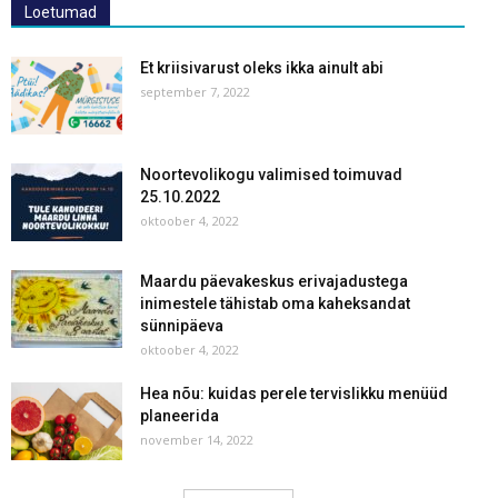
Loetumad
Et kriisivarust oleks ikka ainult abi
september 7, 2022
Noortevolikogu valimised toimuvad
25.10.2022
oktoober 4, 2022
Maardu päevakeskus erivajadustega
inimestele tähistab oma kaheksandat
sünnipäeva
oktoober 4, 2022
Hea nõu: kuidas perele tervislikku menüüd
planeerida
november 14, 2022