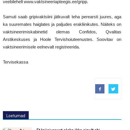
veebilehelt www.vaktsineeriapteegis.ee/gripp.
Samuti saab gripivaktsiini jätkuvalt teha perearsti juures, aga
ka suuremates haiglates ja paljudes erakliinikutes. Näiteks on
vaktsineerimiskabinetid olemas Confidos, Qvalitas
Arstikeskuses ja Hoole Tervishoiuteenustes. Soovitav on
vaktsineerimisele eelnevalt registreerida.
Tervisekassa
Loetumad