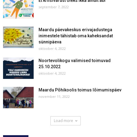
Et kriisivarust oleks ikka ainult abi
september 7, 2022
Maardu päevakeskus erivajadustega
inimestele tähistab oma kaheksandat
sünnipäeva
oktoober 4, 2022
Noortevolikogu valimised toimuvad
25.10.2022
oktoober 4, 2022
Maardu Põhikoolis toimus lõimumispäev
november 11, 2022
Load more