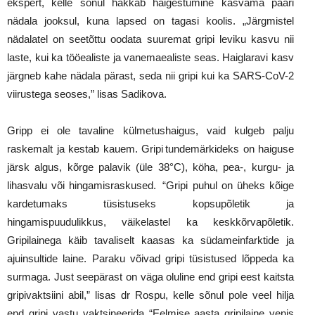
ekspert, kelle sõnul hakkab haigestumine kasvama paari
nädala jooksul, kuna lapsed on tagasi koolis. „Järgmistel
nädalatel on seetõttu oodata suuremat gripi leviku kasvu nii
laste, kui ka tööealiste ja vanemaealiste seas. Haiglaravi kasv
järgneb kahe nädala pärast, seda nii gripi kui ka SARS-CoV-2
viirustega seoses,” lisas Sadikova.
Gripp ei ole tavaline külmetushaigus, vaid kulgeb palju
raskemalt ja kestab kauem. Gripi tundemärkideks on haiguse
järsk algus, kõrge palavik (üle 38°C), köha, pea-, kurgu- ja
lihasvalu või hingamisraskused. “Gripi puhul on üheks kõige
kardetumaks tüsistuseks kopsupõletik ja
hingamispuudulikkus, väikelastel ka keskkõrvapõletik.
Gripilainega käib tavaliselt kaasas ka südameinfarktide ja
ajuinsultide laine. Paraku võivad gripi tüsistused lõppeda ka
surmaga. Just seepärast on väga oluline end gripi eest kaitsta
gripivaktsiini abil,” lisas dr Rospu, kelle sõnul pole veel hilja
end gripi vastu vaktsineerida. “Eelmise aasta gripilaine venis