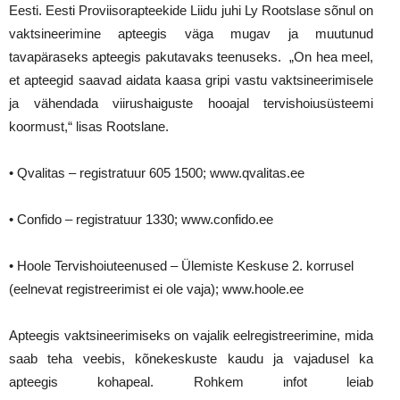
Eesti. Eesti Proviisorapteekide Liidu juhi Ly Rootslase sõnul on
vaktsineerimine apteegis väga mugav ja muutunud
tavapäraseks apteegis pakutavaks teenuseks. „On hea meel,
et apteegid saavad aidata kaasa gripi vastu vaktsineerimisele
ja vähendada viirushaiguste hooajal tervishoiusüsteemi
koormust,“ lisas Rootslane.
• Qvalitas – registratuur 605 1500; www.qvalitas.ee
• Confido – registratuur 1330; www.confido.ee
• Hoole Tervishoiuteenused – Ülemiste Keskuse 2. korrusel
(eelnevat registreerimist ei ole vaja); www.hoole.ee
Apteegis vaktsineerimiseks on vajalik eelregistreerimine, mida
saab teha veebis, kõnekeskuste kaudu ja vajadusel ka
apteegis kohapeal. Rohkem infot leiab