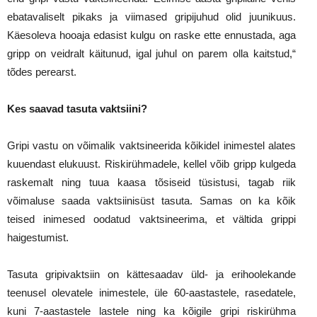
ebatavaliselt pikaks ja viimased gripijuhud olid juunikuus.
Käesoleva hooaja edasist kulgu on raske ette ennustada, aga
gripp on veidralt käitunud, igal juhul on parem olla kaitstud,“
tõdes perearst.
Kes saavad tasuta vaktsiini?
Gripi vastu on võimalik vaktsineerida kõikidel inimestel alates
kuuendast elukuust. Riskirühmadele, kellel võib gripp kulgeda
raskemalt ning tuua kaasa tõsiseid tüsistusi, tagab riik
võimaluse saada vaktsiinisüst tasuta. Samas on ka kõik
teised inimesed oodatud vaktsineerima, et vältida grippi
haigestumist.
Tasuta gripivaktsiin on kättesaadav üld- ja erihoolekande
teenusel olevatele inimestele, üle 60-aastastele, rasedatele,
kuni 7-aastastele lastele ning ka kõigile gripi riskirühma