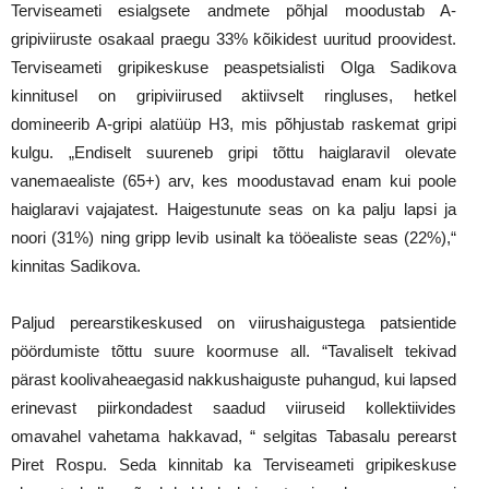
Terviseameti esialgsete andmete põhjal moodustab A-
gripiviiruste osakaal praegu 33% kõikidest uuritud proovidest.
Terviseameti gripikeskuse peaspetsialisti Olga Sadikova
kinnitusel on gripiviirused aktiivselt ringluses, hetkel
domineerib A-gripi alatüüp H3, mis põhjustab raskemat gripi
kulgu. „Endiselt suureneb gripi tõttu haiglaravil olevate
vanemaealiste (65+) arv, kes moodustavad enam kui poole
haiglaravi vajajatest. Haigestunute seas on ka palju lapsi ja
noori (31%) ning gripp levib usinalt ka tööealiste seas (22%),“
kinnitas Sadikova.
Paljud perearstikeskused on viirushaigustega patsientide
pöördumiste tõttu suure koormuse all. “Tavaliselt tekivad
pärast koolivaheaegasid nakkushaiguste puhangud, kui lapsed
erinevast piirkondadest saadud viiruseid kollektiivides
omavahel vahetama hakkavad, “ selgitas Tabasalu perearst
Piret Rospu. Seda kinnitab ka Terviseameti gripikeskuse