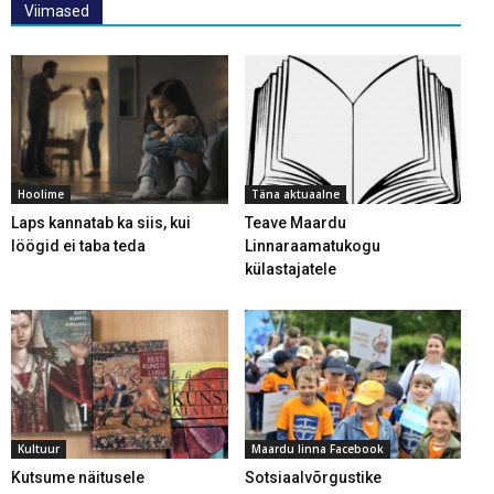
Viimased
Hoolime
Täna aktuaalne
Laps kannatab ka siis, kui
Teave Maardu
löögid ei taba teda
Linnaraamatukogu
külastajatele
Kultuur
Maardu linna Facebook
Kutsume näitusele
Sotsiaalvõrgustike