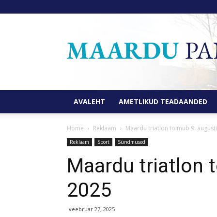
AVALEHT
AMETLIKUD TEADAANDED
Home
Reklaam
Maardu triatlon toimub 9. augusti
Reklaam
Sport
Sündmused
Maardu triatlon 
2025
veebruar 27, 2025