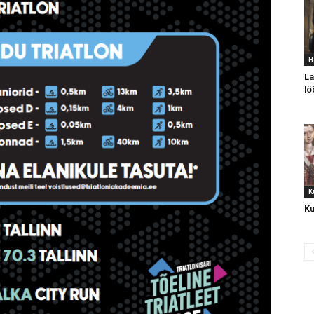
H
La
lö
K
Ku