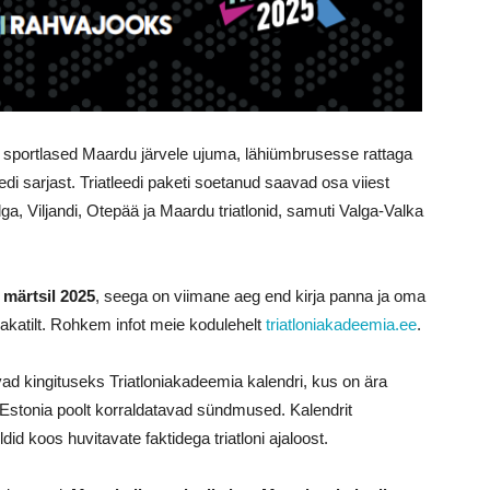
ib sportlased Maardu järvele ujuma, lähiümbrusesse rattaga
edi sarjast. Triatleedi paketi soetanud saavad osa viiest
alga, Viljandi, Otepää ja Maardu triatlonid, samuti Valga-Valka
 märtsil 2025
, seega on viimane aeg end kirja panna ja oma
plakatilt. Rohkem infot meie kodulehelt
triatloniakadeemia.ee
.
vad kingituseks Triatloniakadeemia kalendri, kus on ära
stonia poolt korraldatavad sündmused. Kalendrit
id koos huvitavate faktidega triatloni ajaloost.