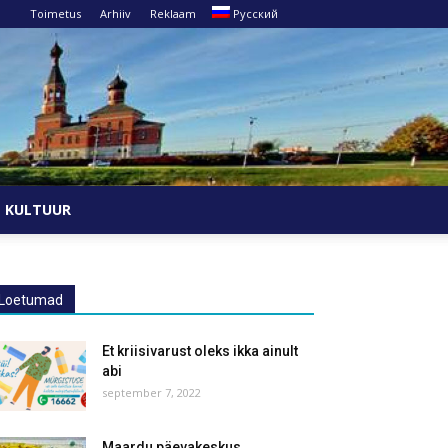
Toimetus
Arhiiv
Reklaam
Русский
KULTUUR
Loetumad
Et kriisivarust oleks ikka ainult
abi
september 7, 2022
Maardu päevakeskus