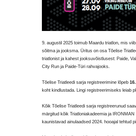
9. augustil 2025 toimub Maardu triatlon, mis vi
sõitma ja jooksma. Üritus on osa Tõelise Triatle
triatlonist ja kahest jooksuvõistlusest: Paide, V
City Run ja Paide-Türi rahvajooks.
Tõelise Triatleedi sarja registreerimine lõpeb
16.
koht kindlustada. Lingi registreerimiseks leiab 
Kõik Tõelise Triatleedi sarja registreerunud saa
märgitud kõik Triatloniakadeemia ja IRONMAN E
kaunistavad ainulaadsed 2024. hooajal tehtud pild