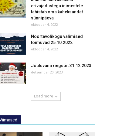
erivajadustega inimestele
tähistab oma kaheksandat
sünnipäeva
oktoober 4, 2022
Noortevolikogu valimised
toimuvad 25.10.2022
oktoober 4, 2022
Jõuluvana ringsõit 31.12.2023
detsember 20, 2023
Load more
Viimased