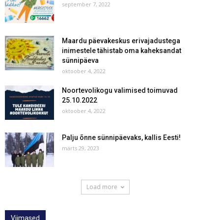
september 7, 2022
Maardu päevakeskus erivajadustega
inimestele tähistab oma kaheksandat
sünnipäeva
oktoober 4, 2022
Noortevolikogu valimised toimuvad
25.10.2022
oktoober 4, 2022
Palju õnne sünnipäevaks, kallis Eesti!
märts 29, 2023
Load more
Viimased