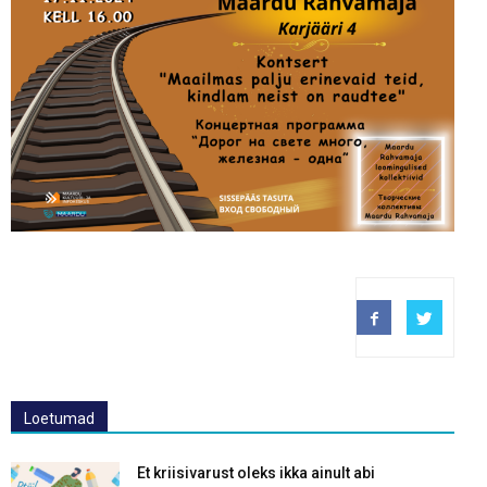
Loetumad
Et kriisivarust oleks ikka ainult abi