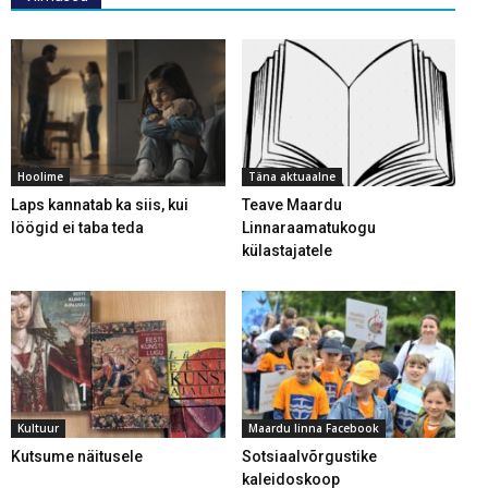
Hoolime
Täna aktuaalne
Laps kannatab ka siis, kui
Teave Maardu
löögid ei taba teda
Linnaraamatukogu
külastajatele
Kultuur
Maardu linna Facebook
Kutsume näitusele
Sotsiaalvõrgustike
kaleidoskoop