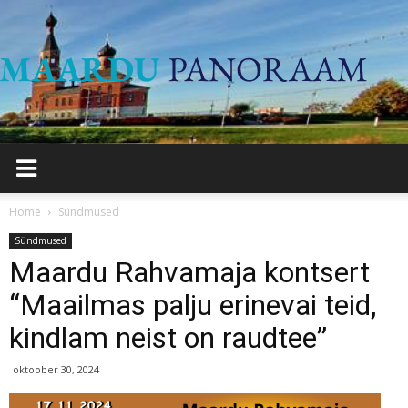
Maard
Panor
Home
Sündmused
Sündmused
Maardu Rahvamaja kontsert
“Maailmas palju erinevai teid,
kindlam neist on raudtee”
oktoober 30, 2024