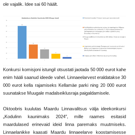
ole vajalik. Idee sai 60 häält.
Konkursi komisjoni istungil otsustati jaotada 50 000 eurot kahe
enim hääli saanud ideede vahel. Linnaeelarvest eraldatakse 30
000 eurot kella rajamiseks Kellamäe parki ning 20 000 eurot
suunatakse Muugale madalseiklusraja paigaldamisele.
Oktoobris kuulutas Maardu Linnavalitsus välja ideekonkursi
„Kodulinn kaunimaks 2024″, mille raames esitasid
maardulased erinevaid ideid linna paremaks muutmiseks.
Linnaelanikke kaasati Maardu linnaeelarve koostamisesse