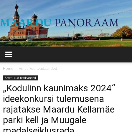
Maard
Panor
Home
Ametlikud teadaanded
Ametlikud teadaanded
„Kodulinn kaunimaks 2024“
ideekonkursi tulemusena
rajatakse Maardu Kellamäe
parki kell ja Muugale
madalseiklusrada