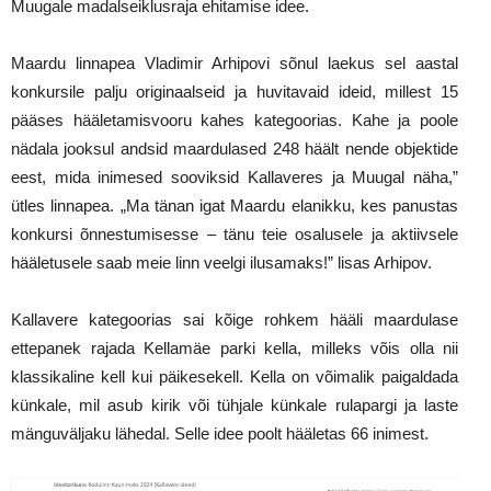
Muugale madalseiklusraja ehitamise idee.
Maardu linnapea Vladimir Arhipovi sõnul laekus sel aastal
konkursile palju originaalseid ja huvitavaid ideid, millest 15
pääses hääletamisvooru kahes kategoorias. Kahe ja poole
nädala jooksul andsid maardulased 248 häält nende objektide
eest, mida inimesed sooviksid Kallaveres ja Muugal näha,”
ütles linnapea. „Ma tänan igat Maardu elanikku, kes panustas
konkursi õnnestumisesse – tänu teie osalusele ja aktiivsele
hääletusele saab meie linn veelgi ilusamaks!” lisas Arhipov.
Kallavere kategoorias sai kõige rohkem hääli maardulase
ettepanek rajada Kellamäe parki kella, milleks võis olla nii
klassikaline kell kui päikesekell. Kella on võimalik paigaldada
künkale, mil asub kirik või tühjale künkale rulapargi ja laste
mänguväljaku lähedal. Selle idee poolt hääletas 66 inimest.