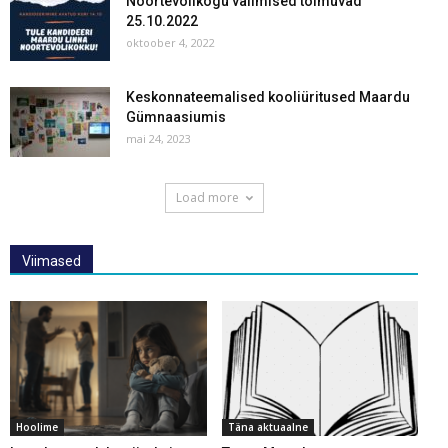
Noortevolikogu valimised toimuvad
25.10.2022
oktoober 4, 2022
Keskonnateemalised kooliüritused Maardu
Gümnaasiumis
mai 24, 2023
Load more
Viimased
Hoolime
Täna aktuaalne