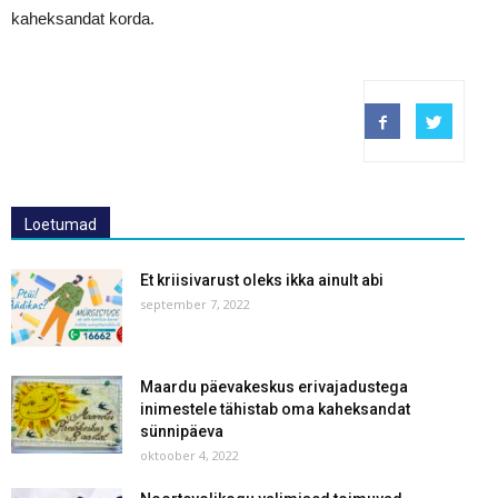
kaheksandat korda.
Loetumad
Et kriisivarust oleks ikka ainult abi
september 7, 2022
Maardu päevakeskus erivajadustega
inimestele tähistab oma kaheksandat
sünnipäeva
oktoober 4, 2022