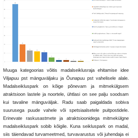
Muuga kategoorias võitis madalseiklusraja ehitamise idee
Viljapuu pst mänguväljaku ja Õunapuu pst vahelisele alale.
Madalseikluspark on kõige põnevam ja mitmekülgsem
atraktsioon lastele ja noortele, ühtlasi on see palju soodsam
kui tavaline mänguväljak. Radu saab paigaldada sobiva
suurusega puude vahele või spetsiaalsetele puitpostidele.
Erinevate raskusastmete ja atraktsioonidega mitmekülgne
madalseikluspark sobib kõigile. Kuna seikluspark on madal,
siis täiendavad turvameetmed, turvavarustus või juhendaja ei