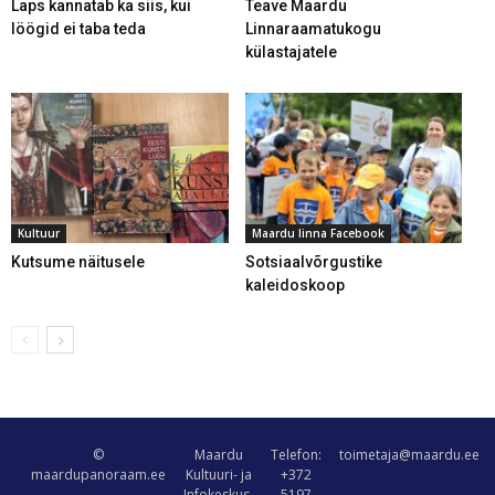
Laps kannatab ka siis, kui
Teave Maardu
löögid ei taba teda
Linnaraamatukogu
külastajatele
Kultuur
Maardu linna Facebook
Kutsume näitusele
Sotsiaalvõrgustike
kaleidoskoop
©
Maardu
Telefon:
toimetaja@maardu.ee
maardupanoraam.ee
Kultuuri- ja
+372
Infokeskus,
5197