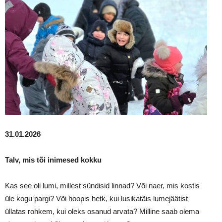
31.01.2026
Talv, mis tõi inimesed kokku
Kas see oli lumi, millest sündisid linnad? Või naer, mis kostis
üle kogu pargi? Või hoopis hetk, kui lusikatäis lumejäätist
üllatas rohkem, kui oleks osanud arvata? Milline saab olema