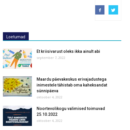
Loetumad
Et kriisivarust oleks ikka ainult abi
september 7, 2022
Maardu päevakeskus erivajadustega
inimestele tähistab oma kaheksandat
sünnipäeva
oktoober 4, 2022
Noortevolikogu valimised toimuvad
25.10.2022
oktoober 4, 2022