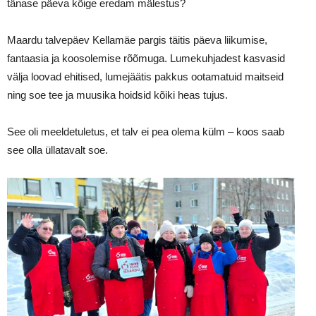
tänase päeva kõige eredam mälestus?
Maardu talvepäev Kellamäe pargis täitis päeva liikumise,
fantaasia ja koosolemise rõõmuga. Lumekuhjadest kasvasid
välja loovad ehitised, lumejäätis pakkus ootamatuid maitseid
ning soe tee ja muusika hoidsid kõiki heas tujus.
See oli meeldetuletus, et talv ei pea olema külm – koos saab
see olla üllatavalt soe.