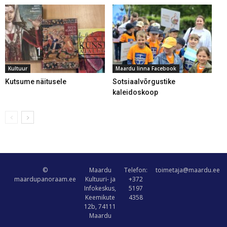
Kultuur
Maardu linna Facebook
Kutsume näitusele
Sotsiaalvõrgustike
kaleidoskoop
©
Maardu
Telefon:
toimetaja@maardu.ee
maardupanoraam.ee
Kultuuri- ja
+372
Infokeskus,
5197
Keemikute
4358
12b, 74111
Maardu