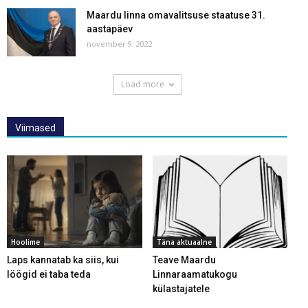
Maardu linna omavalitsuse staatuse 31.
aastapäev
november 9, 2022
Load more
Viimased
Hoolime
Täna aktuaalne
Laps kannatab ka siis, kui
Teave Maardu
löögid ei taba teda
Linnaraamatukogu
külastajatele