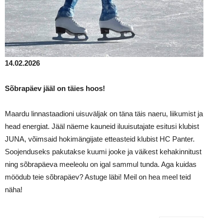
14.02.2026
Sõbrapäev jääl on täies hoos!
Maardu linnastaadioni uisuväljak on täna täis naeru, liikumist ja
head energiat. Jääl näeme kauneid iluuisutajate esitusi klubist
JUNA, võimsaid hokimängijate etteasteid klubist HC Panter.
Soojenduseks pakutakse kuumi jooke ja väikest kehakinnitust
ning sõbrapäeva meeleolu on igal sammul tunda. Aga kuidas
möödub teie sõbrapäev? Astuge läbi! Meil on hea meel teid
näha!