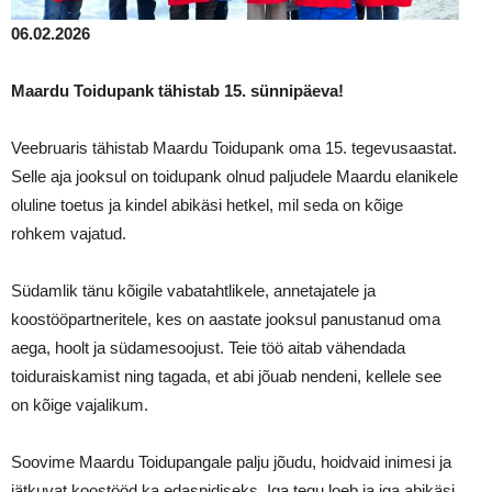
06.02.2026
Maardu Toidupank tähistab 15. sünnipäeva!
Veebruaris tähistab Maardu Toidupank oma 15. tegevusaastat.
Selle aja jooksul on toidupank olnud paljudele Maardu elanikele
oluline toetus ja kindel abikäsi hetkel, mil seda on kõige
rohkem vajatud.
Südamlik tänu kõigile vabatahtlikele, annetajatele ja
koostööpartneritele, kes on aastate jooksul panustanud oma
aega, hoolt ja südamesoojust. Teie töö aitab vähendada
toiduraiskamist ning tagada, et abi jõuab nendeni, kellele see
on kõige vajalikum.
Soovime Maardu Toidupangale palju jõudu, hoidvaid inimesi ja
jätkuvat koostööd ka edaspidiseks. Iga tegu loeb ja iga abikäsi